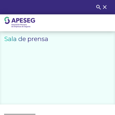
Skip
search
close
Buscar
to
content
APESEG
Sala de prensa