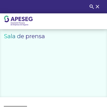
Skip
search
close
Buscar
to
content
APESEG
Sala de prensa