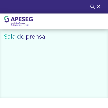
Skip
search
close
Buscar
to
content
APESEG
Sala de prensa