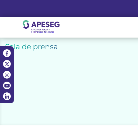
Skip
to
content
APESEG
Sala de prensa