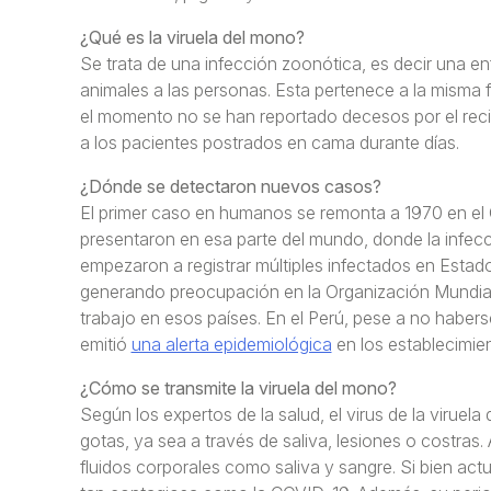
¿Qué es la viruela del mono?
Se trata de una infección zoonótica, es decir una e
animales a las personas. Esta pertenece a la misma f
el momento no se han reportado decesos por el recie
a los pacientes postrados en cama durante días.
¿Dónde se detectaron nuevos casos?
El primer caso en humanos se remonta a 1970 en el
presentaron en esa parte del mundo, donde la infec
empezaron a registrar múltiples infectados en Estad
generando preocupación en la Organización Mundial 
trabajo en esos países. En el Perú, pese a no haber
emitió
una alerta epidemiológica
en los establecimien
¿Cómo se transmite la viruela del mono?
Según los expertos de la salud, el virus de la virue
gotas, ya sea a través de saliva, lesiones o costras
fluidos corporales como saliva y sangre. Si bien ac