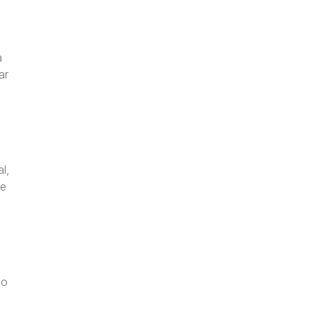
a
ar
l,
de
 o