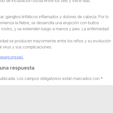
 de incubación oscila entre los seis y trece días.
, ganglios linfáticos inflamados y dolores de cabeza. Por lo
mienza la fiebre, se desarrolla una erupción con bultos
l rostro, y se extienden luego a manos y pies. La enfermedad
edad se producen mayormente entre los niños y su evolución
l virus y sus complicaciones.
eseg.org.pe/.
 una respuesta
ublicada.
Los campos obligatorios están marcados con
*