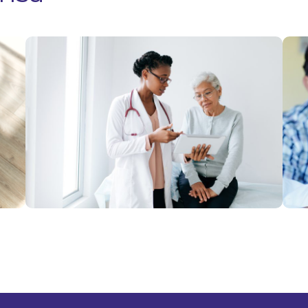
Hábitos
¿Cu
preventivos
las
para
enf
implementar
más
en 2025
en l
Ver más
muj
Ver 