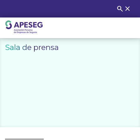
Skip
search
close
Buscar
to
content
APESEG
Sala de prensa