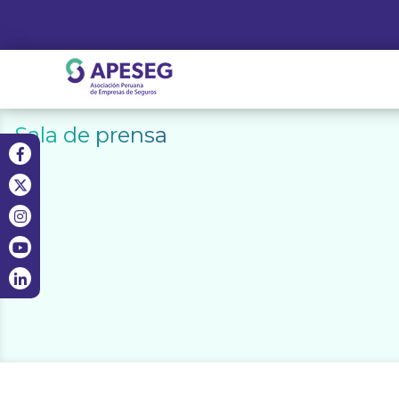
Skip
to
content
APESEG
Sala de prensa