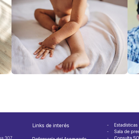
Hábitos
Viru
preventivos
del 
para
¿cu
implementar
son
en 2025
sín
Ver más
y c
se
cont
Ver 
Links de interés
Estadísticas
Sala de pre
na 307
Consulta S
Defensoría del Asegurado