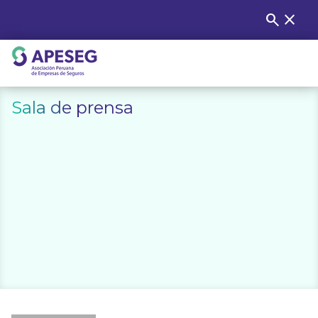
Skip
search
close
Buscar
to
content
APESEG
Sala de prensa