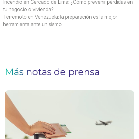
Incendio en Cercado de Lima: ¿Cómo prevenir pérdidas en
tu negocio o vivienda?
Terremoto en Venezuela: la preparación es la mejor
herramienta ante un sismo
Más notas de prensa
V
F
Pa
q
si
n