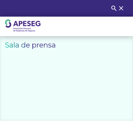
Skip
search
close
Buscar
to
content
APESEG
Sala de prensa