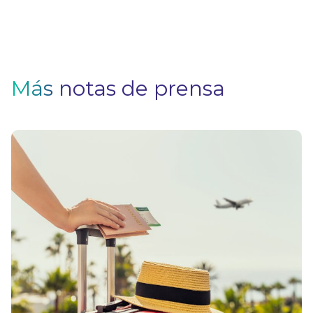
Más notas de prensa
V
F
Pa
q
si
n
u
s
el