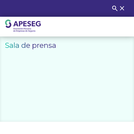
Skip
search
close
Buscar
to
content
APESEG
Sala de prensa