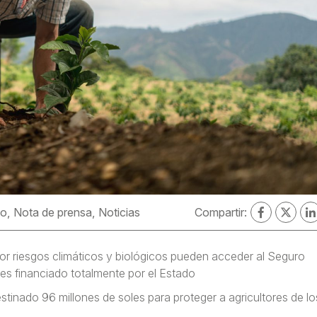
do
Nota de prensa
Noticias
Compartir:
or riesgos climáticos y biológicos pueden acceder al Seguro
e es financiado totalmente por el Estado
nado 96 millones de soles para proteger a agricultores de lo