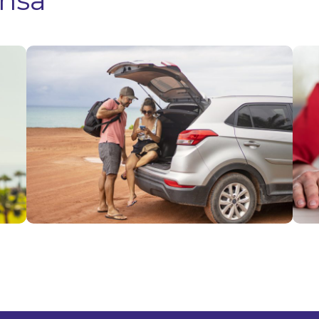
ensa
Viajes por
Fies
Fiestas
Patr
Patrias:
clav
qué hacer
viaj
si
y ev
necesitas
con
usar tu
en l
seguro en
carr
el
Ver 
extranjero
Ver más