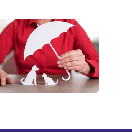
tas
El vínculo
ias: cinco
con las
es para
mascotas
ar seguro
crece: cómo
itar
cuidar su
tratiempos
salud y
a
prevenir
etera
gastos
más
inesperados
Ver más