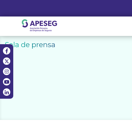
Skip
to
content
APESEG
Sala de prensa