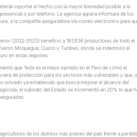
eberán reportar el hecho con la mayor brevedad posible a la
presencial o por teléfono. La agencia agraria informará de los
ltura, a la compañía aseguradora vía correo electrónico para q
erior (2022-2023) benefició a 181,836 productores de todo el
 fueron Moquegua, Cusco y Tumbes, donde se indemnizó el
guro en estas regiones.
ntó que “este es el mejor ejemplo en el Perú de cómo el
era de protección para los sectores más vulnerables y que, 
ico-privado ya establecido que busca mejorar el alcance del
rícola, el subsidio del Estado se incrementó en 20% lo que h
 aseguradas.
ricultores de los distritos más pobres del país frente a pérdid