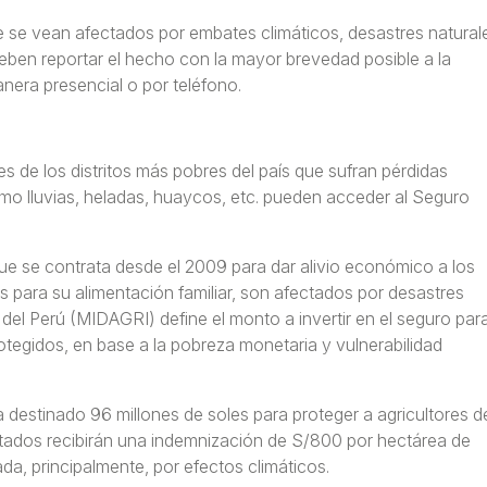
ue se vean afectados por embates climáticos, desastres natural
eben reportar el hecho con la mayor brevedad posible a la
anera presencial o por teléfono.
 de los distritos más pobres del país que sufran pérdidas
mo lluvias, heladas, huaycos, etc. pueden acceder al Seguro
e se contrata desde el 2009 para dar alivio económico a los
s para su alimentación familiar, son afectados por desastres
o del Perú (MIDAGRI) define el monto a invertir en el seguro par
rotegidos, en base a la pobreza monetaria y vulnerabilidad
destinado 96 millones de soles para proteger a agricultores d
ctados recibirán una indemnización de S/800 por hectárea de
da, principalmente, por efectos climáticos.