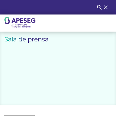
Skip
search
close
Buscar
to
content
APESEG
Sala de prensa