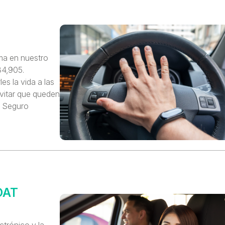
ma en nuestro
34,905.
s la vida a las
 evitar que queden
l Seguro
OAT
trónico y la