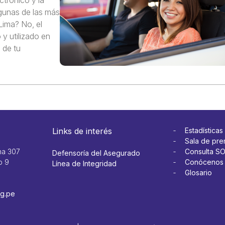
lgunas de las más
ima? No, el
y utilizado en
 de tu
Links de interés
Estadísticas
Sala de pre
na 307
Consulta S
Defensoría del Asegurado
o 9
Conócenos
Línea de Integridad
Glosario
g.pe