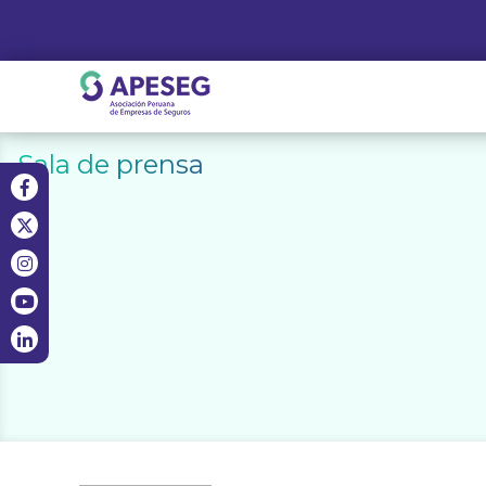
Skip
to
content
APESEG
Sala de prensa