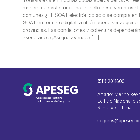
manera que este funciona. Por ello, resolveremos a
comunes ¿EL SOAT electrónico solo se compra en L
SOAT en formato digital también puede ser adquirido 
provincias. Las condiciones y cobertura dependerán
aseguradora ¡Así que averigua […]
(511) 2011600
Amador Merino Rey
Edificio Nacional pis
San Isidro - Lima
seguros@apeseg.or