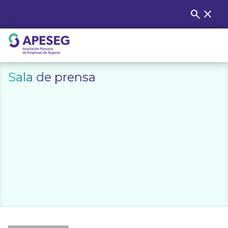
Skip
search
close
Buscar
to
content
APESEG
Sala de prensa