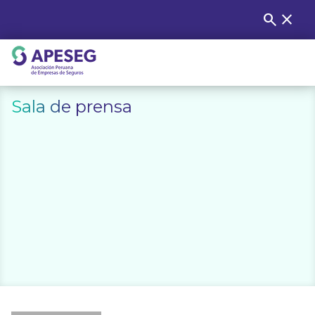
Skip
search
close
Buscar
to
content
APESEG
Sala de prensa