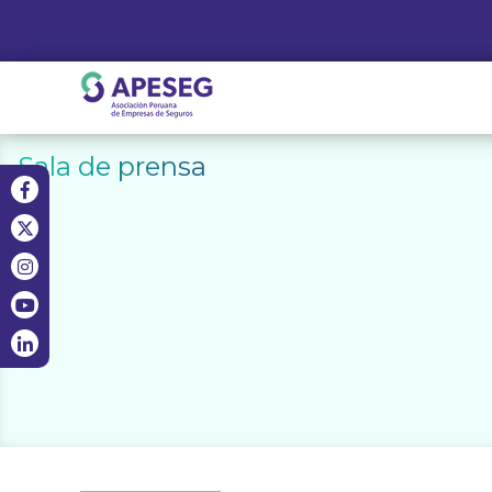
Skip
to
content
APESEG
Sala de prensa