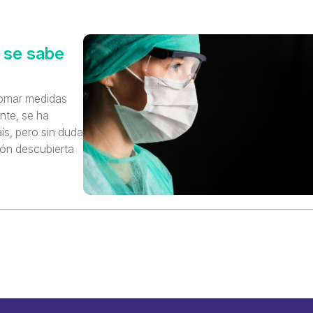
é se sabe
tomar medidas
nte, se ha
aís, pero sin duda
ión descubierta