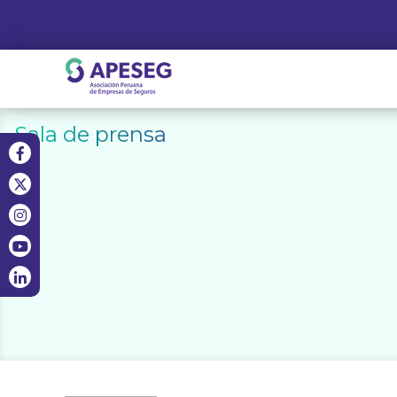
Skip
to
content
APESEG
Sala de prensa