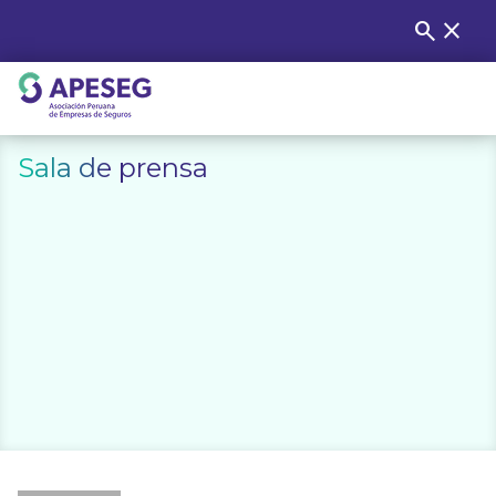
Skip
search
close
Buscar
to
content
APESEG
Sala de prensa