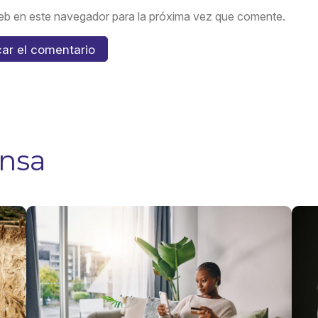
eb en este navegador para la próxima vez que comente.
ensa
Seguro
¿Qu
Agrícola
cub
Catastrófico:
seg
¿Qué es y
prot
para qué
de
sirve?
tarj