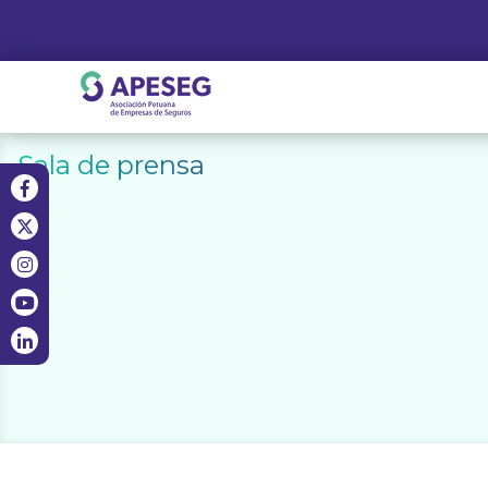
Skip
to
content
APESEG
Sala de prensa