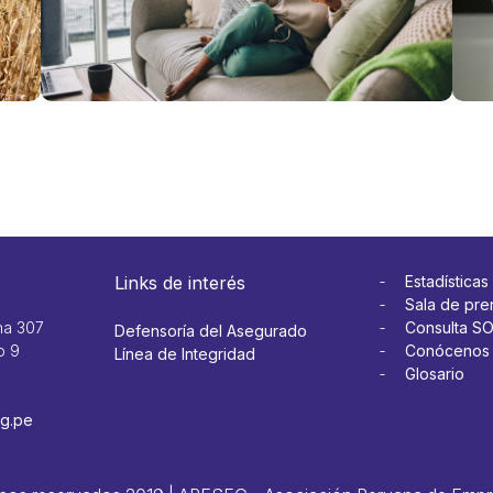
Ver más
Ver 
Links de interés
Estadísticas
Sala de pre
na 307
Consulta S
Defensoría del Asegurado
o 9
Conócenos
Línea de Integridad
Glosario
g.pe