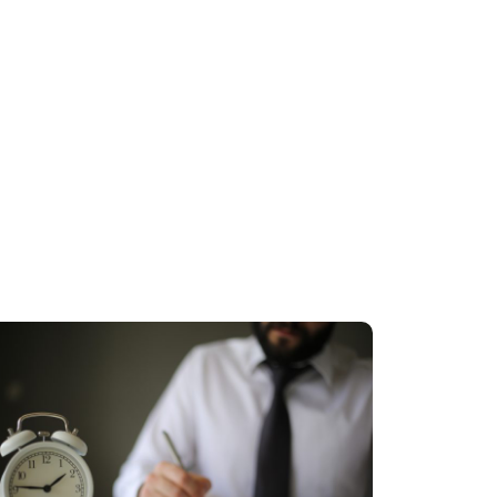
é
¿El
re un
Seguro
uro de
de Vida
ección
Ley
solo me
etas?
cubre