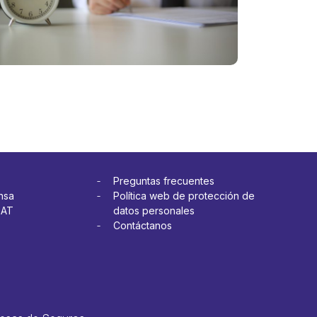
más
cuando
estoy
en el
trabajo?
Ver más
Preguntas frecuentes
nsa
Política web de protección de
OAT
datos personales
Contáctanos