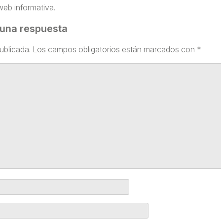
eb informativa.
 una respuesta
ublicada.
Los campos obligatorios están marcados con
*