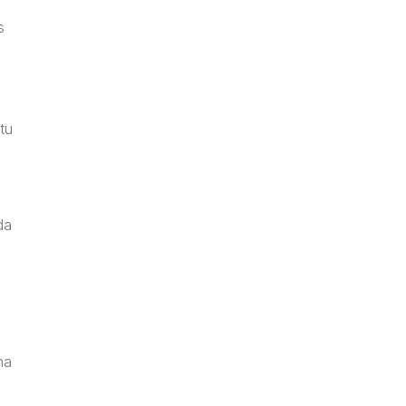
s
e
tu
da
na