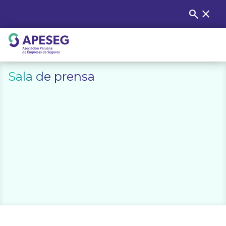
Skip
search
close
Buscar
to
content
APESEG
Sala de prensa