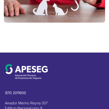
g
i
V
(511) 2011600
Amador Merino Reyna 307
Edificio Nacional piso 9