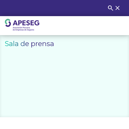
Skip
search
close
Buscar
to
content
APESEG
Sala de prensa