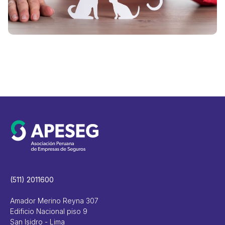
i
V
(511) 2011600
Amador Merino Reyna 307
Edificio Nacional piso 9
San Isidro - Lima