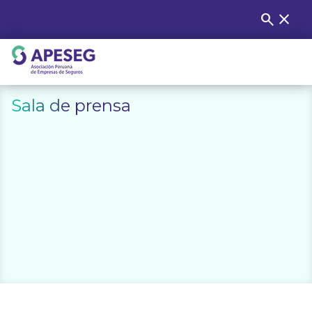
Skip
search
close
Buscar
to
content
APESEG
Sala de prensa