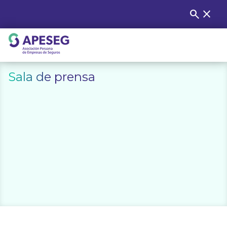
Skip
search
close
Buscar
to
content
APESEG
Sala de prensa