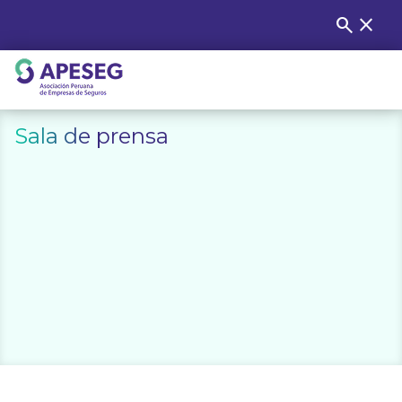
Skip
search
close
Buscar
to
content
APESEG
Sala de prensa