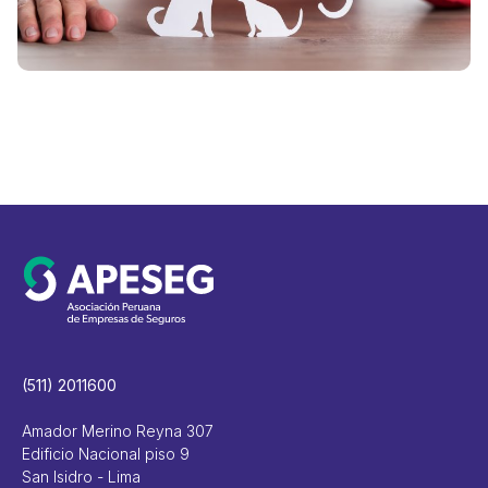
i
V
(511) 2011600
Amador Merino Reyna 307
Edificio Nacional piso 9
San Isidro - Lima