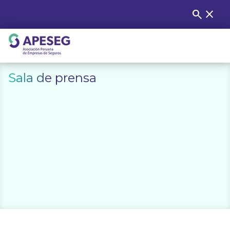
Skip
search
close
Buscar
to
content
APESEG
Sala de prensa