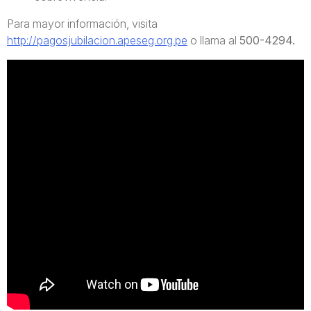
Para mayor información, visita
http://pagosjubilacion.apeseg.org.pe
o llama al
500-4294.