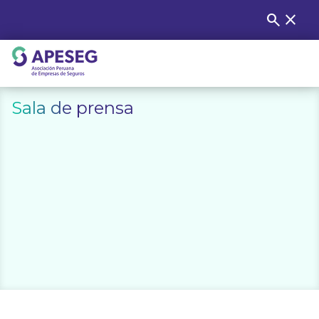
Skip
search
close
Buscar
to
content
APESEG
Sala de prensa