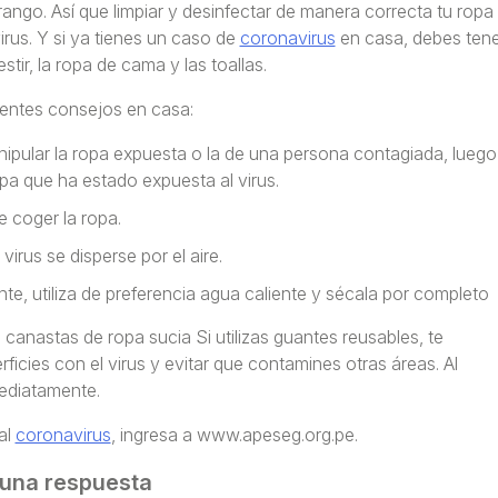
rango. Así que limpiar y desinfectar de manera correcta tu ropa
irus. Y si ya tienes un caso de
coronavirus
en casa, debes tene
ir, la ropa de cama y las toallas.
uientes consejos en casa:
ipular la ropa expuesta o la de una persona contagiada, luego
pa que ha estado expuesta al virus.
 coger la ropa.
irus se disperse por el aire.
nte, utiliza de preferencia agua caliente y sécala por completo
s canastas de ropa sucia Si utilizas guantes reusables, te
icies con el virus y evitar que contamines otras áreas. Al
mediatamente.
al
coronavirus
, ingresa a www.apeseg.org.pe.
 una respuesta