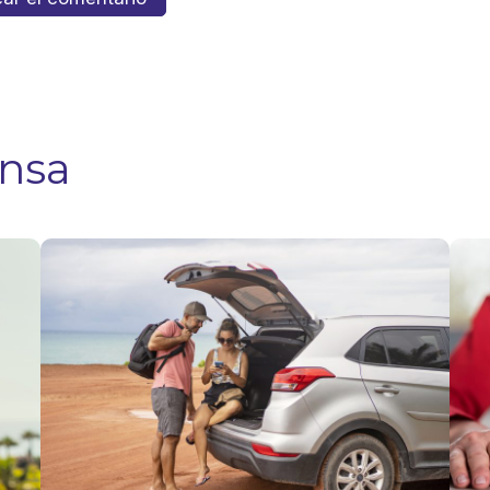
ensa
Viajes por
Fies
Fiestas
Patr
Patrias:
clav
qué hacer
viaj
si
y ev
necesitas
con
usar tu
en l
seguro en
carr