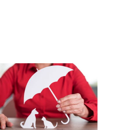
tas
El vínculo
ias: cinco
con las
es para
mascotas
ar seguro
crece: cómo
itar
cuidar su
tratiempos
salud y
a
prevenir
etera
gastos