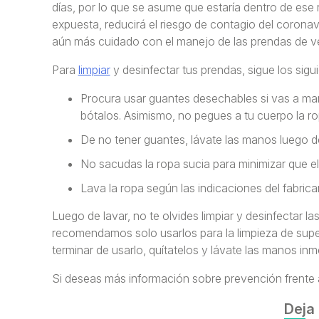
días, por lo que se asume que estaría dentro de ese 
expuesta, reducirá el riesgo de contagio del coronav
aún más cuidado con el manejo de las prendas de vest
Para
limpiar
y desinfectar tus prendas, sigue los sig
Procura usar guantes desechables si vas a man
bótalos. Asimismo, no pegues a tu cuerpo la ro
De no tener guantes, lávate las manos luego de
No sacudas la ropa sucia para minimizar que el v
Lava la ropa según las indicaciones del fabrica
Luego de lavar, no te olvides limpiar y desinfectar la
recomendamos solo usarlos para la limpieza de superf
terminar de usarlo, quítatelos y lávate las manos in
Si deseas más información sobre prevención frente 
Deja