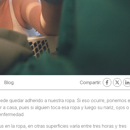
Blog
Compartir:
ede quedar adherido a nuestra ropa. Si eso ocurre, ponemos 
ar a casa, pues si alguien toca esa ropa y luego su nariz, ojos o
a enfermedad.
s en la ropa, en otras superficies varía entre tres horas y tres