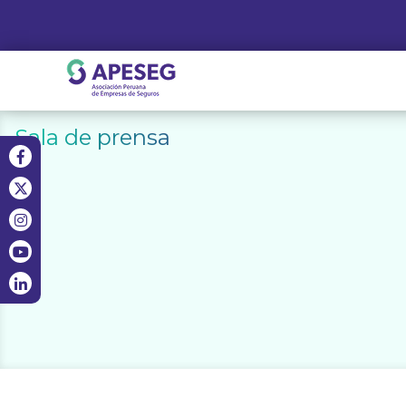
Skip
to
content
APESEG
Sala de prensa