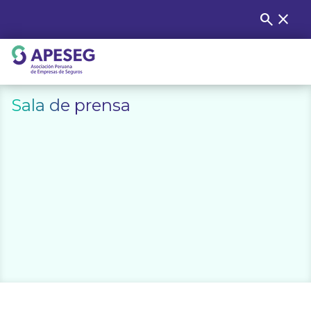
Skip
search
close
Buscar
to
content
APESEG
Sala de prensa