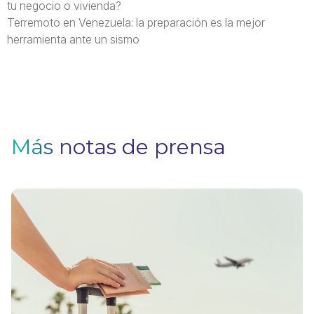
tu negocio o vivienda?
Terremoto en Venezuela: la preparación es la mejor
herramienta ante un sismo
Más notas de prensa
V
F
Pa
q
si
n