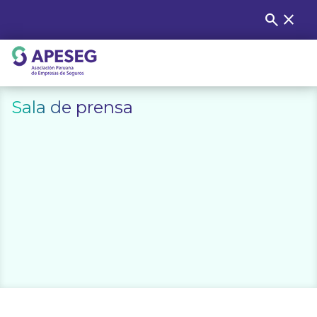
Skip
search
close
Buscar
to
content
APESEG
Sala de prensa