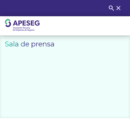
Skip
search
close
Buscar
to
content
APESEG
Sala de prensa