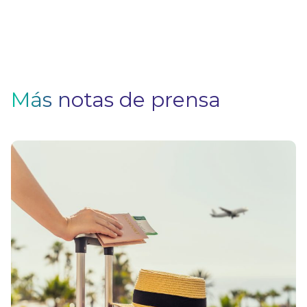
Más notas de prensa
V
F
Pa
q
si
n
u
s
el