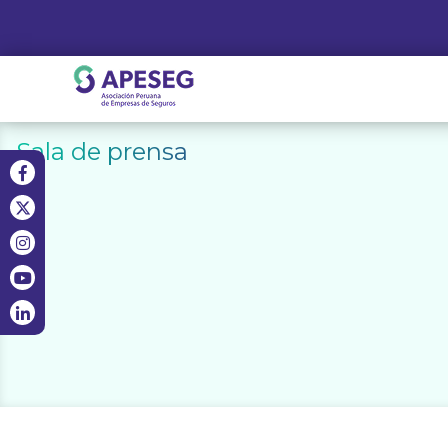
Skip
to
content
APESEG
Sala de prensa