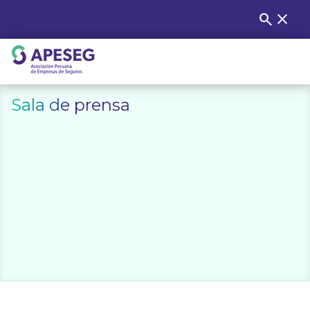
Skip
search
close
Buscar
to
content
APESEG
Sala de prensa