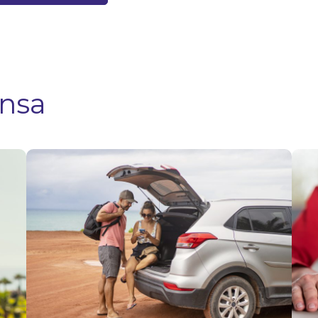
ensa
Viajes por
Fies
Fiestas
Patr
Patrias:
clav
qué hacer
viaj
si
y ev
necesitas
con
usar tu
en l
seguro en
carr
el
Ver 