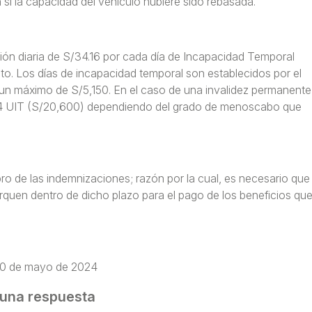
 si la capacidad del vehículo hubiere sido rebasada.
ión diaria de S/34.16 por cada día de Incapacidad Temporal
ito. Los días de incapacidad temporal son establecidos por el
 un máximo de S/5,150. En el caso de una invalidez permanente
sta 4 UIT (S/20,600) dependiendo del grado de menoscabo que
ro de las indemnizaciones; razón por la cual, es necesario que
erquen dentro de dicho plazo para el pago de los beneficios qu
20 de mayo de 2024
 una respuesta