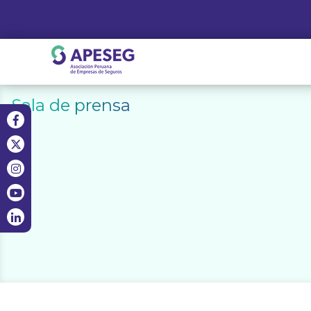
Skip
to
content
APESEG
Sala de prensa