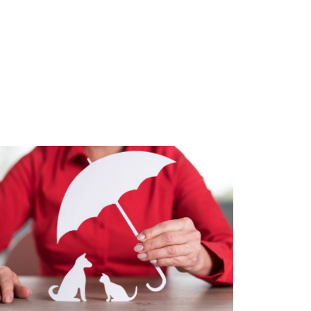
tas
El vínculo
ias: cinco
con las
es para
mascotas
ar seguro
crece: cómo
itar
cuidar su
tratiempos
salud y
a
prevenir
etera
gastos
más
inesperados