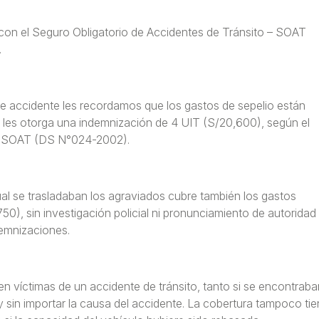
con el Seguro Obligatorio de Accidentes de Tránsito – SOAT
.
este accidente les recordamos que los gastos de sepelio están
ey les otorga una indemnización de 4 UIT (S/20,600), según el
el SOAT (DS N°024-2002).
l se trasladaban los agraviados cubre también los gastos
50), sin investigación policial ni pronunciamiento de autoridad
demnizaciones.
n víctimas de un accidente de tránsito, tanto si se encontraba
 sin importar la causa del accidente. La cobertura tampoco tie