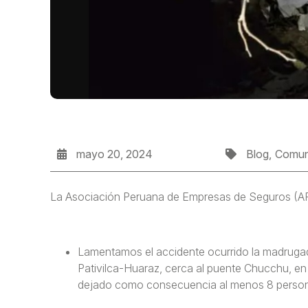
mayo 20, 2024
Blog
Comun
La Asociación Peruana de Empresas de Seguros (APE
Lamentamos el accidente ocurrido la madrugada 
Pativilca-Huaraz, cerca al puente Chucchu, en 
dejado como consecuencia al menos 8 personas