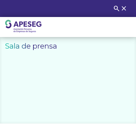
Skip
search
close
Buscar
to
content
APESEG
Sala de prensa