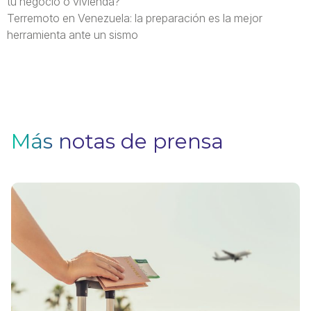
tu negocio o vivienda?
Terremoto en Venezuela: la preparación es la mejor
herramienta ante un sismo
Más notas de prensa
V
F
Pa
q
si
n
u