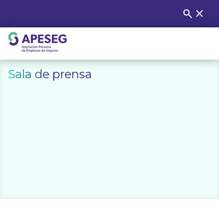
Skip
search
close
Buscar
to
content
APESEG
Sala de prensa