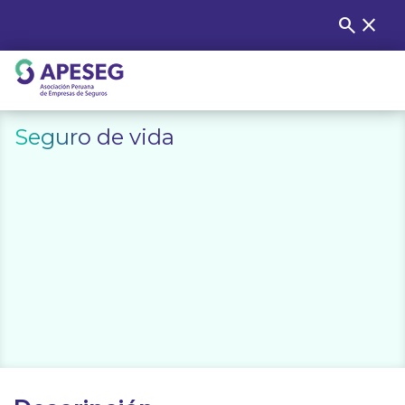
Skip
search
close
Buscar
to
content
APESEG
Seguro de vida