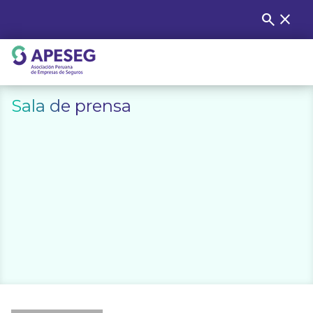
Skip
search
close
Buscar
to
content
APESEG
Sala de prensa