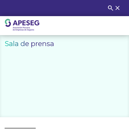
Skip
search
close
Buscar
to
content
APESEG
Sala de prensa