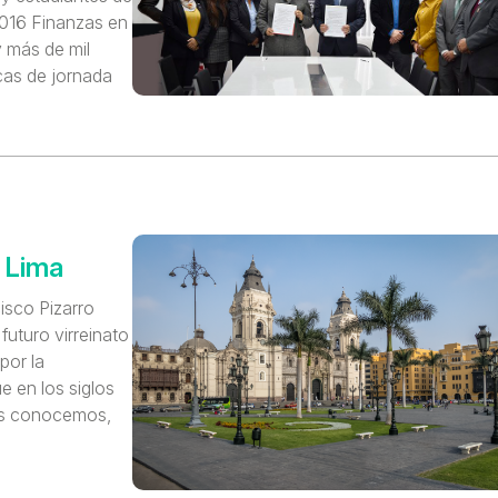
2016 Finanzas en
y más de mil
cas de jornada
 Lima
isco Pizarro
futuro virreinato
por la
e en los siglos
los conocemos,