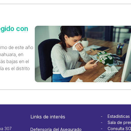
egido con
erno de este año
anahuara, en
ás bajas en el
 es el distrito
Links de interés
Estadísticas
Sala de pre
na 307
Consulta S
Defensoría del Asegurado