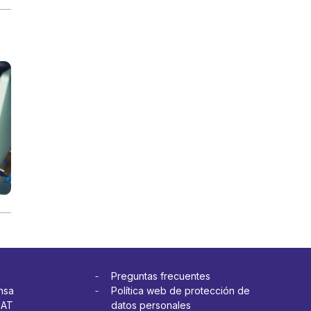
Preguntas frecuentes
nsa
Política web de protección de
OAT
datos personales