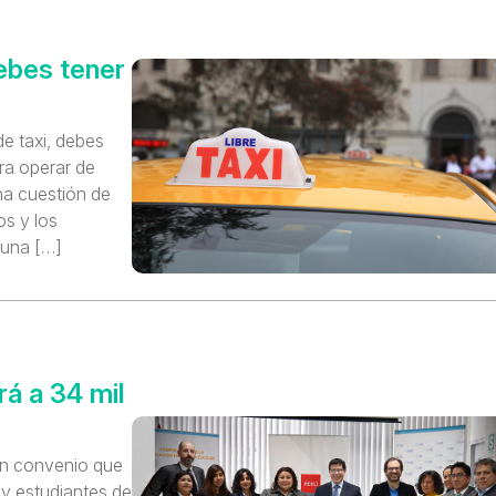
ebes tener
de taxi, debes
ara operar de
na cuestión de
os y los
 una […]
rá a 34 mil
un convenio que
 y estudiantes de