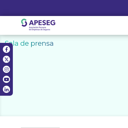
Skip
to
content
APESEG
Sala de prensa