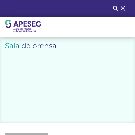
Skip
search
close
Buscar
to
content
APESEG
Sala de prensa