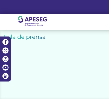
Skip
to
content
APESEG
Sala de prensa