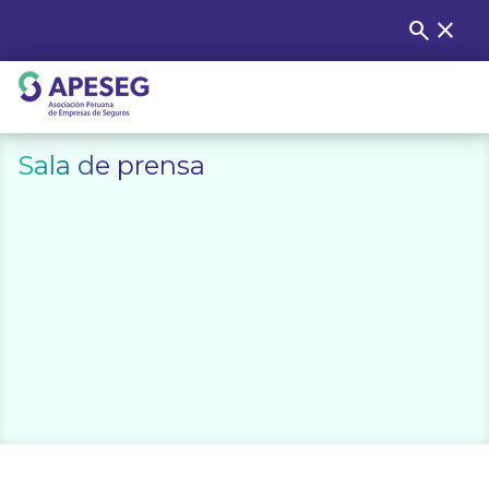
Skip
search
close
Buscar
to
content
APESEG
Sala de prensa