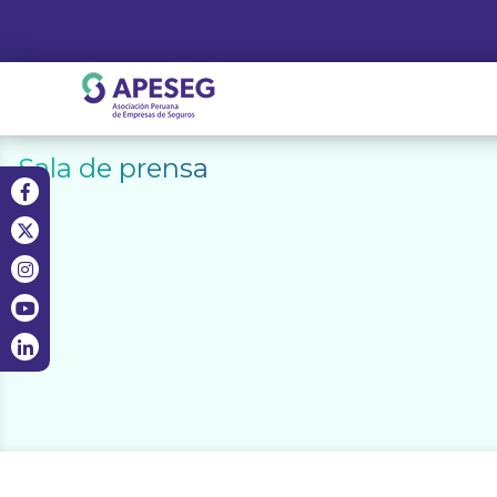
Skip
to
content
APESEG
Sala de prensa