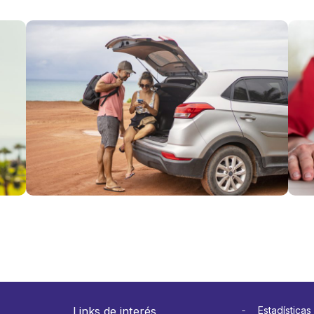
Viajes por
Fies
Fiestas
Patr
Patrias:
clav
qué hacer
viaj
si
y ev
necesitas
con
usar tu
en l
seguro en
carr
el
Ver 
extranjero
Ver más
Links de interés
Estadísticas