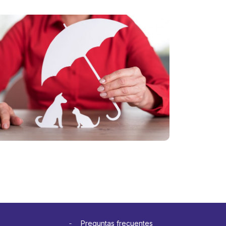
tas
El vínculo
ias: cinco
con las
es para
mascotas
ar seguro
crece: cómo
itar
cuidar su
tratiempos
salud y
a
prevenir
etera
gastos
más
inesperados
Ver más
Preguntas frecuentes