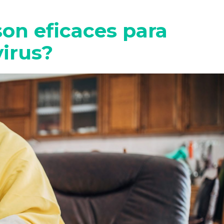
son eficaces para
virus?