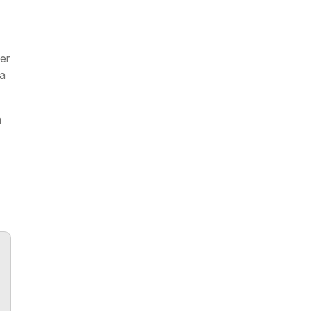
er
na
a