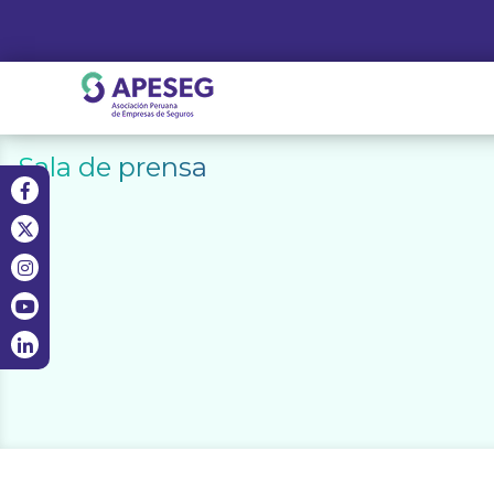
Skip
to
content
APESEG
Sala de prensa