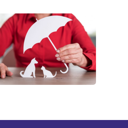
tas
El vínculo
ias: cinco
con las
es para
mascotas
ar seguro
crece: cómo
itar
cuidar su
tratiempos
salud y
a
prevenir
etera
gastos
más
inesperados
Ver más