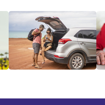
Viajes por
Fies
Fiestas
Patr
Patrias:
clav
qué hacer
viaj
si
y ev
necesitas
con
usar tu
en l
seguro en
carr
el
Ver 
extranjero
Ver más