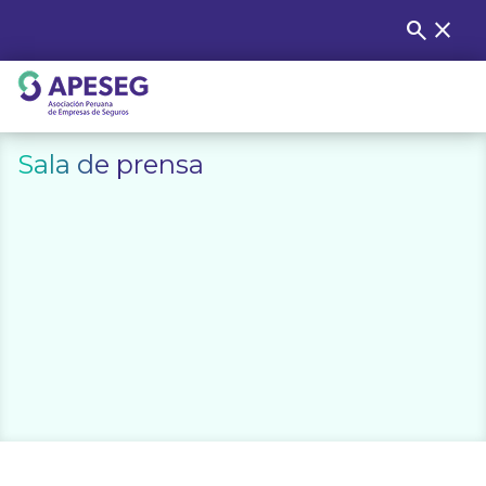
Skip
search
close
Buscar
to
content
APESEG
Sala de prensa