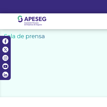
Skip
to
content
APESEG
Sala de prensa