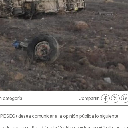
n categoría
Compartir:
SEG) desea comunicar a la opinión pública lo siguiente:
a de hoy en el Km. 37 de la Vía Nasca – Puquio -Chalhuanca 