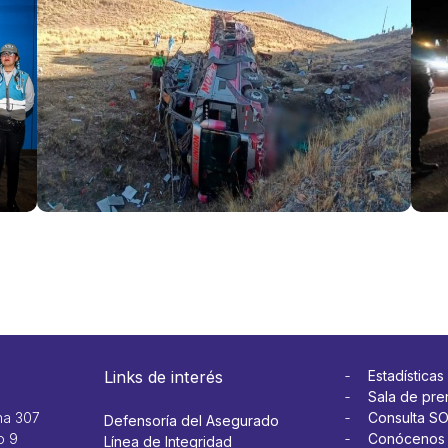
y Apeseg
Aya
se unen
bus
para
inte
reducir
cue
siniestros
SOA
en el
Ver 
transporte
urbano
Ver más
Links de interés
Estadísticas
Sala de pre
na 307
Consulta S
Defensoría del Asegurado
o 9
Conócenos
Línea de Integridad