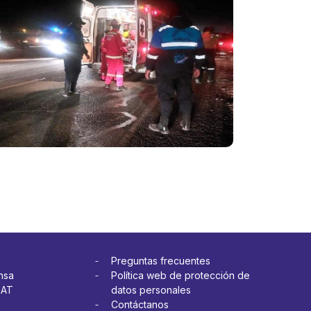
cucho:
Ayaviri: buse
interprovinci
rprovincial
que colision
nta con
cuentan con
T
SOAT
más
Ver más
Preguntas frecuentes
nsa
Política web de protección de
OAT
datos personales
Contáctanos