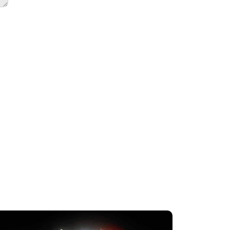
idente en
Accidente e