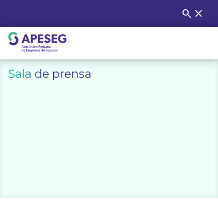
Skip
search
close
Buscar
to
content
APESEG
Sala de prensa