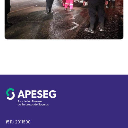
V
(511) 2011600