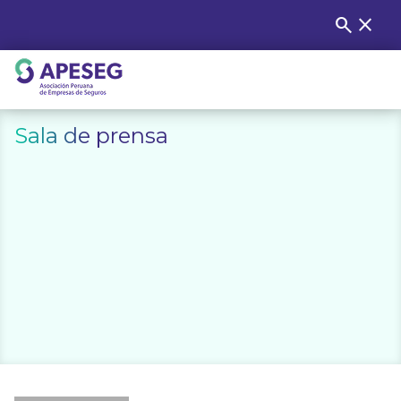
Skip
search
close
Buscar
to
content
APESEG
Sala de prensa