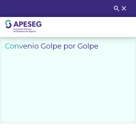
Skip
search
close
Buscar
to
content
APESEG
Convenio Golpe por Golpe