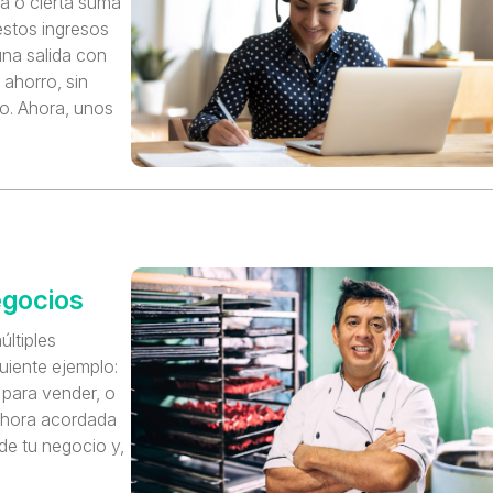
a o cierta suma
estos ingresos
una salida con
 ahorro, sin
o. Ahora, unos
egocios
ltiples
uiente ejemplo:
 para vender, o
a hora acordada
 de tu negocio y,