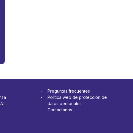
Preguntas frecuentes
nsa
Política web de protección de
OAT
datos personales
Contáctanos