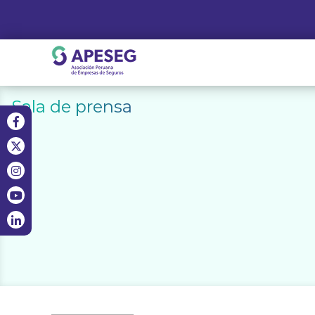
Skip
to
content
APESEG
Sala de prensa