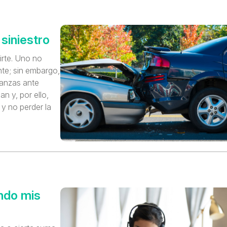
siniestro
irte. Uno no
te; sin embargo,
nanzas ante
n y, por ello,
y no perder la
ndo mis