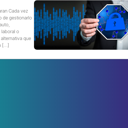
uran Cada vez
 de gestionarlo
auto,
laboral o
 alternativa que
n […]