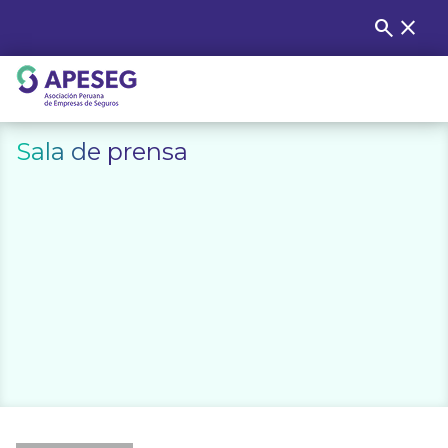
Skip
search
close
Buscar
to
content
APESEG
Sala de prensa